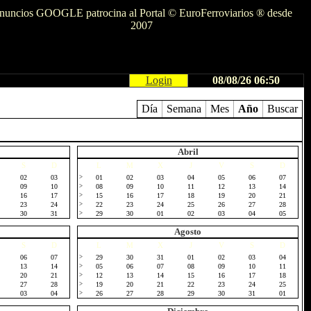
nuncios GOOGLE patrocina al Portal © EuroFerroviarios ® desde
2007
Login
08/08/26 06:50
Día
Semana
Mes
Año
Buscar
Abril
S
D
L
M
X
J
V
S
D
02
03
>
01
02
03
04
05
06
07
09
10
>
08
09
10
11
12
13
14
16
17
>
15
16
17
18
19
20
21
23
24
>
22
23
24
25
26
27
28
30
31
>
29
30
01
02
03
04
05
Agosto
S
D
L
M
X
J
V
S
D
06
07
>
29
30
31
01
02
03
04
13
14
>
05
06
07
08
09
10
11
20
21
>
12
13
14
15
16
17
18
27
28
>
19
20
21
22
23
24
25
03
04
>
26
27
28
29
30
31
01