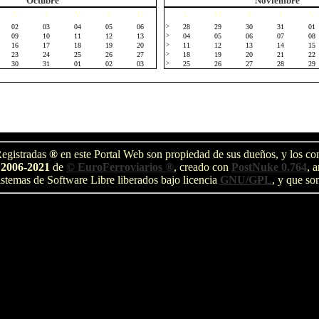
Octubre
Noviembre
X
J
V
S
D
L
M
X
J
V
02
03
04
05
06
>
28
29
30
31
01
09
10
11
12
13
>
04
05
06
07
08
16
17
18
19
20
>
11
12
13
14
15
23
24
25
26
27
>
18
19
20
21
22
30
31
01
02
03
>
25
26
27
28
29
egistradas
®
en este Portal Web son propiedad de sus dueños, y los com
 2006-2021
de
© EuroFerroviarios ®
, creado con
PostNuke 0.764
, 
stemas de Software Libre liberados bajo licencia
GNU/GPL
, y que so