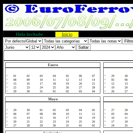
Hola invitado
Inicio
Enero
L
M
X
J
V
S
D
L
M
>
01
02
03
04
05
06
07
>
29
30
>
08
09
10
11
12
13
14
>
05
06
>
15
16
17
18
19
20
21
>
12
13
>
22
23
24
25
26
27
28
>
19
20
>
29
30
31
01
02
03
04
>
26
27
Mayo
L
M
X
J
V
S
D
L
M
>
29
30
01
02
03
04
05
>
27
28
>
06
07
08
09
10
11
12
>
03
04
>
13
14
15
16
17
18
19
>
10
11
>
20
21
22
23
24
25
26
>
17
18
>
27
28
29
30
31
01
02
>
24
25