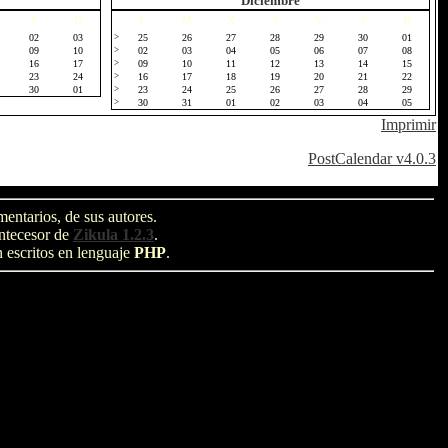
Diciembre
S
D
L
M
X
J
V
S
D
02
03
>
25
26
27
28
29
30
01
09
10
>
02
03
04
05
06
07
08
16
17
>
09
10
11
12
13
14
15
23
24
>
16
17
18
19
20
21
22
30
01
>
23
24
25
26
27
28
29
>
30
31
01
02
03
04
05
Imprimir
PostCalendar v4.0.3
entarios, de sus autores.
antecesor de
Zikula 1.2.3
.
n escritos en lenguaje
PHP
.