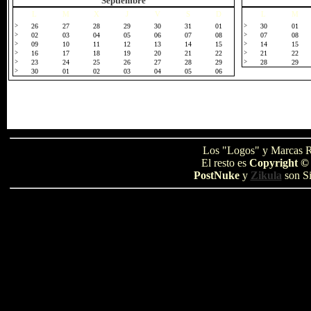
Septiembre
L
M
X
J
V
S
D
L
M
>
26
27
28
29
30
31
01
>
30
01
>
02
03
04
05
06
07
08
>
07
08
>
09
10
11
12
13
14
15
>
14
15
>
16
17
18
19
20
21
22
>
21
22
>
23
24
25
26
27
28
29
>
28
29
>
30
01
02
03
04
05
06
Los "Logos" y Marcas R
El resto es
Copyright ©
PostNuke
y
Zikula
son Si