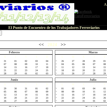
A
El Punto de Encuentro de los Trabajadores Ferroviarios
<<
2024
>>
Febrero
Marzo
X
J
V
S
D
L
M
X
J
V
31
01
02
03
04
>
26
27
28
29
01
07
08
09
10
11
>
04
05
06
07
08
14
15
16
17
18
>
11
12
13
14
15
21
22
23
24
25
>
18
19
20
21
22
28
29
01
02
03
>
25
26
27
28
29
Junio
Julio
X
J
V
S
D
L
M
X
J
V
29
30
31
01
02
>
01
02
03
04
05
05
06
07
08
09
>
08
09
10
11
12
12
13
14
15
16
>
15
16
17
18
19
19
20
21
22
23
>
22
23
24
25
26
26
27
28
29
30
>
29
30
31
01
02