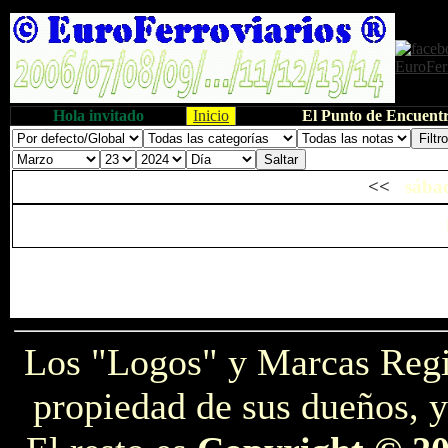
Hola invitado
Inicio
El Punto de Encuentr
<<
sábad
Los "Logos" y Marcas Reg
propiedad de sus dueños, y