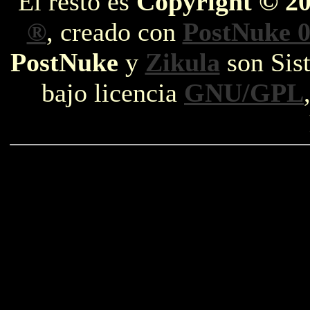
El resto es
Copyright © 2
®
, creado con
PostNuke 0
PostNuke
y
Zikula
son Sist
bajo licencia
GNU/GPL