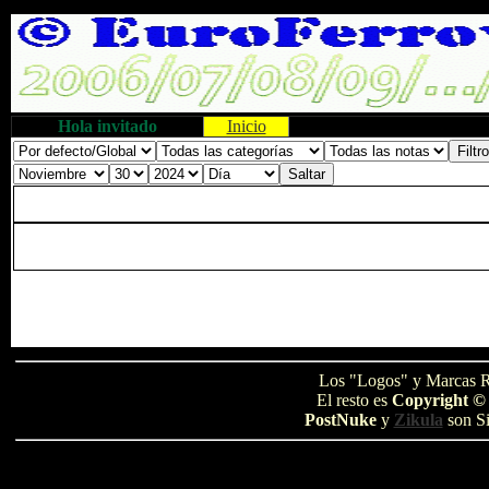
Hola invitado
Inicio
Los "Logos" y Marcas R
El resto es
Copyright ©
PostNuke
y
Zikula
son Si