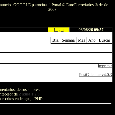
nuncios GOOGLE patrocina al Portal © EuroFerroviarios ® desde
2007
Login
08/08/26 09:57
Día
Semana
Mes
Año
Buscar
Imprimir
PostCalendar v4.0.3
entarios, de sus autores.
antecesor de
Zikula 1.2.3
.
n escritos en lenguaje
PHP
.