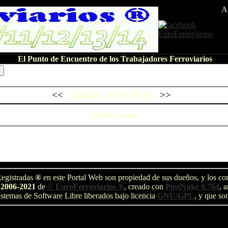
A
El Punto de Encuentro de los Trabajadores Ferroviarios
<<
sábado, 30-11-2024
>>
No hay notas
egistradas
®
en este Portal Web son propiedad de sus dueños, y los com
 2006-2021
de
© EuroFerroviarios ®
, creado con
PostNuke 0.764
, 
stemas de Software Libre liberados bajo licencia
GNU/GPL
, y que so