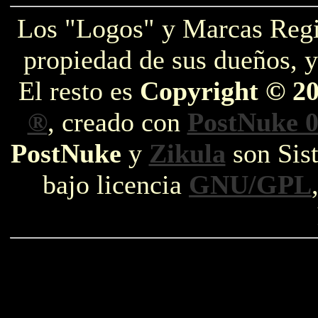
Los "Logos" y Marcas Reg
propiedad de sus dueños, y
El resto es
Copyright © 2
®
, creado con
PostNuke 0
PostNuke
y
Zikula
son Sist
bajo licencia
GNU/GPL