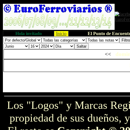
Hola invitado
Inicio
El Punto de Encuentr
<<
domin
Los "Logos" y Marcas Reg
propiedad de sus dueños, y