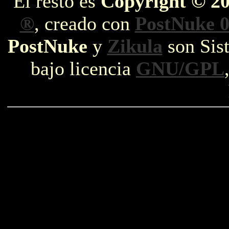
El resto es
Copyright © 2
®
, creado con
PostNuke 0
PostNuke
y
Zikula
son Sist
bajo licencia
GNU/GPL