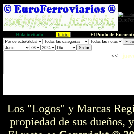
Hola invitado
Inicio
El Punto de Encuentr
<<
juev
Los "Logos" y Marcas Reg
propiedad de sus dueños, y