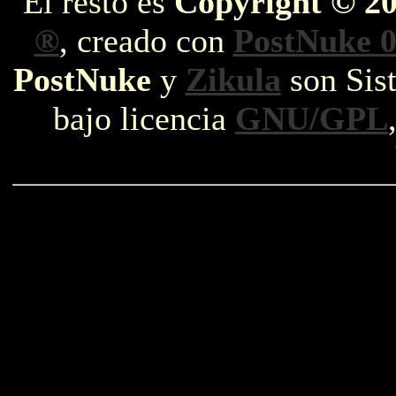
El resto es
Copyright © 2
®
, creado con
PostNuke 0
PostNuke
y
Zikula
son Sist
bajo licencia
GNU/GPL