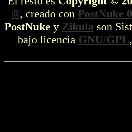
El resto es
Copyright © 2
®
, creado con
PostNuke 0
PostNuke
y
Zikula
son Sist
bajo licencia
GNU/GPL