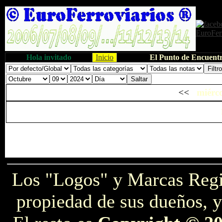
Hola invitado
Inicio
El Punto de Encuentr
<<
miérco
Los "Logos" y Marcas Reg
propiedad de sus dueños, y