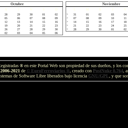
Octubre
Noviembre
X
J
V
S
D
L
M
X
J
V
28
29
30
01
02
>
31
01
02
03
04
05
06
07
08
09
>
07
08
09
10
11
12
13
14
15
16
>
14
15
16
17
18
19
20
21
22
23
>
21
22
23
24
25
26
27
28
29
30
>
28
29
30
01
02
02
03
04
05
06
egistradas
®
en este Portal Web son propiedad de sus dueños, y los com
 2006-2021
de
© EuroFerroviarios ®
, creado con
PostNuke 0.764
, 
stemas de Software Libre liberados bajo licencia
GNU/GPL
, y que so