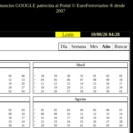
nuncios GOOGLE patrocina al Portal © EuroFerroviarios ® desde
2007
Login
10/08/26 04:28
Día
Semana
Mes
Año
Buscar
Abril
S
D
L
M
X
J
V
S
D
05
06
>
28
29
30
31
01
02
03
12
13
>
04
05
06
07
08
09
10
19
20
>
11
12
13
14
15
16
17
26
27
>
18
19
20
21
22
23
24
02
03
>
25
26
27
28
29
30
01
Agosto
S
D
L
M
X
J
V
S
D
02
03
>
01
02
03
04
05
06
07
09
10
>
08
09
10
11
12
13
14
16
17
>
15
16
17
18
19
20
21
23
24
>
22
23
24
25
26
27
28
30
31
>
29
30
31
01
02
03
04