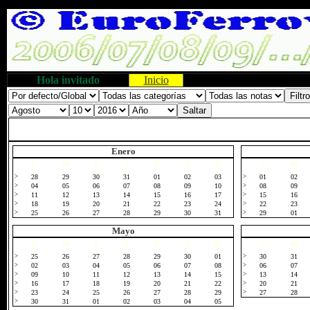
Hola invitado
Inicio
Enero
L
M
X
J
V
S
D
L
M
>
28
29
30
31
01
02
03
>
01
02
>
04
05
06
07
08
09
10
>
08
09
>
11
12
13
14
15
16
17
>
15
16
>
18
19
20
21
22
23
24
>
22
23
>
25
26
27
28
29
30
31
>
29
01
Mayo
L
M
X
J
V
S
D
L
M
>
25
26
27
28
29
30
01
>
30
31
>
02
03
04
05
06
07
08
>
06
07
>
09
10
11
12
13
14
15
>
13
14
>
16
17
18
19
20
21
22
>
20
21
>
23
24
25
26
27
28
29
>
27
28
>
30
31
01
02
03
04
05