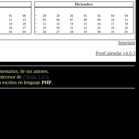
Diciembre
S
D
L
M
X
J
V
S
D
05
06
>
28
29
30
01
02
03
04
12
13
>
05
06
07
08
09
10
11
19
20
>
12
13
14
15
16
17
18
26
27
>
19
20
21
22
23
24
25
03
04
>
26
27
28
29
30
31
01
Imprimir
PostCalendar v4.0.3
entarios, de sus autores.
antecesor de
Zikula 1.2.3
.
n escritos en lenguaje
PHP
.