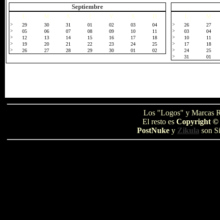
Septiembre
L
M
X
J
V
S
D
L
M
>
29
30
31
01
02
03
04
>
26
27
>
05
06
07
08
09
10
11
>
03
04
>
12
13
14
15
16
17
18
>
10
11
>
19
20
21
22
23
24
25
>
17
18
>
26
27
28
29
30
01
02
>
24
25
>
31
01
Los "Logos" y Marcas R
El resto es
Copyright ©
PostNuke
y
Zikula
son Si