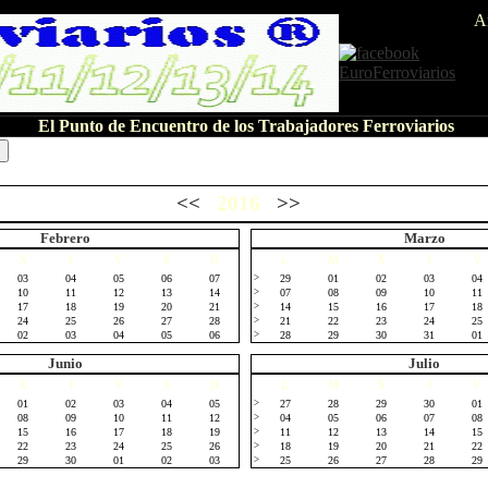
A
El Punto de Encuentro de los Trabajadores Ferroviarios
<<
2016
>>
Febrero
Marzo
X
J
V
S
D
L
M
X
J
V
03
04
05
06
07
>
29
01
02
03
04
10
11
12
13
14
>
07
08
09
10
11
17
18
19
20
21
>
14
15
16
17
18
24
25
26
27
28
>
21
22
23
24
25
02
03
04
05
06
>
28
29
30
31
01
Junio
Julio
X
J
V
S
D
L
M
X
J
V
01
02
03
04
05
>
27
28
29
30
01
08
09
10
11
12
>
04
05
06
07
08
15
16
17
18
19
>
11
12
13
14
15
22
23
24
25
26
>
18
19
20
21
22
29
30
01
02
03
>
25
26
27
28
29