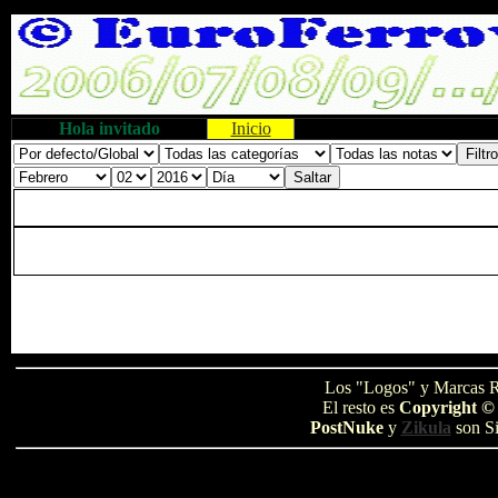
Hola invitado
Inicio
Los "Logos" y Marcas R
El resto es
Copyright ©
PostNuke
y
Zikula
son Si