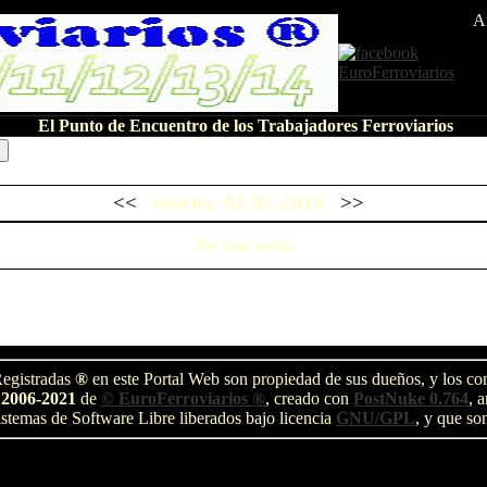
A
El Punto de Encuentro de los Trabajadores Ferroviarios
<<
martes, 02-02-2016
>>
No hay notas
egistradas
®
en este Portal Web son propiedad de sus dueños, y los com
 2006-2021
de
© EuroFerroviarios ®
, creado con
PostNuke 0.764
, 
stemas de Software Libre liberados bajo licencia
GNU/GPL
, y que so