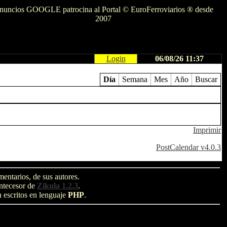
nuncios GOOGLE patrocina al Portal © EuroFerroviarios ® desde
2007
Login
06/08/26 11:37
Día
Semana
Mes
Año
Buscar
Imprimir
PostCalendar v4.0.3
entarios, de sus autores.
antecesor de
Zikula 1.2.3
.
n escritos en lenguaje
PHP
.