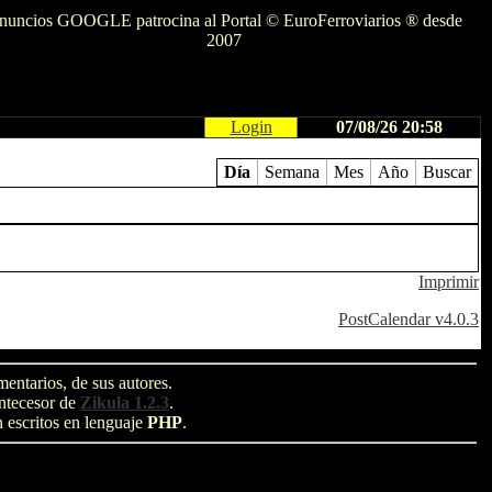
nuncios GOOGLE patrocina al Portal © EuroFerroviarios ® desde
2007
Login
07/08/26 20:58
Día
Semana
Mes
Año
Buscar
Imprimir
PostCalendar v4.0.3
entarios, de sus autores.
antecesor de
Zikula 1.2.3
.
n escritos en lenguaje
PHP
.