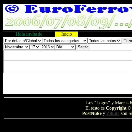
Hola invitado
Inicio
Los "Logos" y Marcas R
El resto es
Copyright ©
PostNuke
y
Zikula
son Si