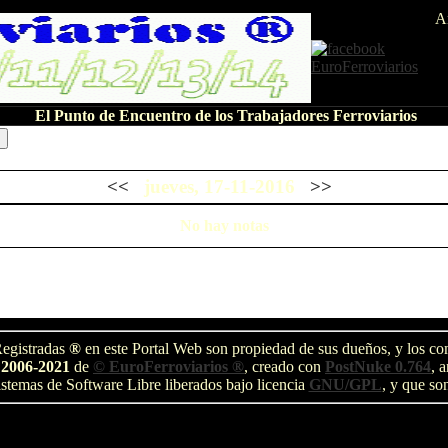
A
El Punto de Encuentro de los Trabajadores Ferroviarios
<<
jueves, 17-11-2016
>>
No hay notas
egistradas
®
en este Portal Web son propiedad de sus dueños, y los com
 2006-2021
de
© EuroFerroviarios ®
, creado con
PostNuke 0.764
, 
stemas de Software Libre liberados bajo licencia
GNU/GPL
, y que so