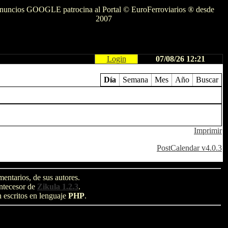
nuncios GOOGLE patrocina al Portal © EuroFerroviarios ® desde
2007
Login
07/08/26 12:21
Día
Semana
Mes
Año
Buscar
Imprimir
PostCalendar v4.0.3
entarios, de sus autores.
antecesor de
Zikula 1.2.3
.
n escritos en lenguaje
PHP
.