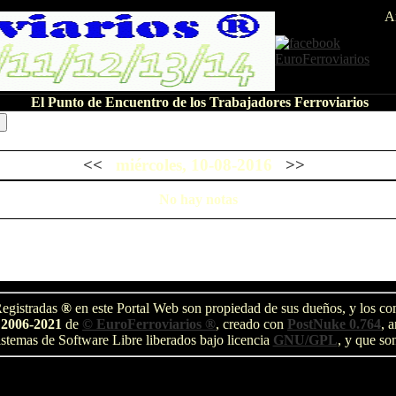
A
El Punto de Encuentro de los Trabajadores Ferroviarios
<<
miércoles, 10-08-2016
>>
No hay notas
egistradas
®
en este Portal Web son propiedad de sus dueños, y los com
 2006-2021
de
© EuroFerroviarios ®
, creado con
PostNuke 0.764
, 
stemas de Software Libre liberados bajo licencia
GNU/GPL
, y que so