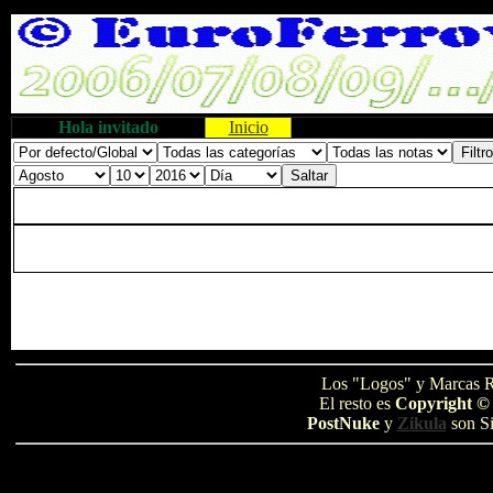
Hola invitado
Inicio
Los "Logos" y Marcas R
El resto es
Copyright ©
PostNuke
y
Zikula
son Si