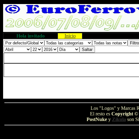
Hola invitado
Inicio
Los "Logos" y Marcas R
El resto es
Copyright ©
PostNuke
y
Zikula
son Si