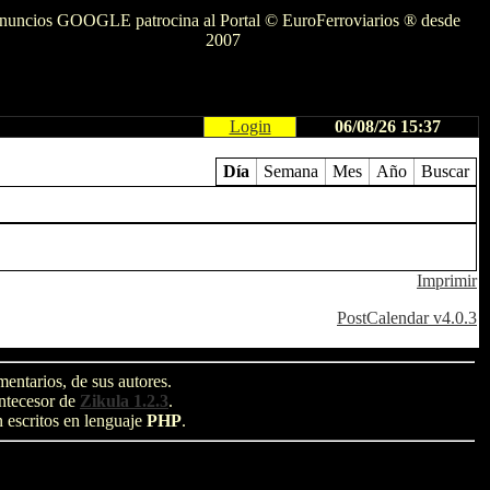
nuncios GOOGLE patrocina al Portal © EuroFerroviarios ® desde
2007
Login
06/08/26 15:37
Día
Semana
Mes
Año
Buscar
Imprimir
PostCalendar v4.0.3
entarios, de sus autores.
antecesor de
Zikula 1.2.3
.
n escritos en lenguaje
PHP
.