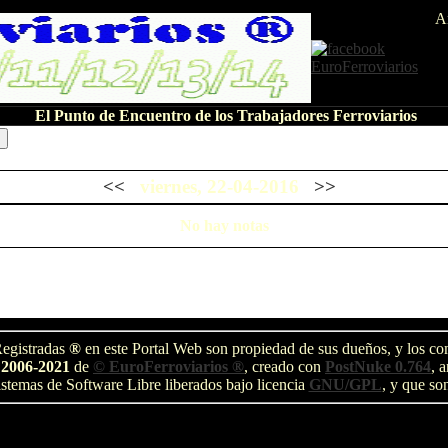
A
El Punto de Encuentro de los Trabajadores Ferroviarios
<<
viernes, 22-04-2016
>>
No hay notas
egistradas
®
en este Portal Web son propiedad de sus dueños, y los com
 2006-2021
de
© EuroFerroviarios ®
, creado con
PostNuke 0.764
, 
stemas de Software Libre liberados bajo licencia
GNU/GPL
, y que so