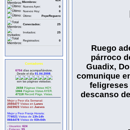
624
Miembros:
Nuevos Ayer:
0
Nuevos Hoy:
0
Último:
PepeReguero
Conectados:
25
Invitados:
25
Registrados:
0
Ruego ad
párroco d
Contadores
Guadix, Do
6704
días acompañándote.
comunique en 
Desde el día
01.04.2008
.
son las páginas visitadas.
feligreses
2658
Páginas Vistas HOY.
1866
Páginas Vistas AYER.
descanso de 
47118
Record Págs. Vistas.
Mejor y Peor día Semanal:
2555477
Visitas en
Lunes
2423923
Visitas en
Jueves
Mejor y Peor Franja Horaria:
774021
Visitas de
13h-14h
0664478
Visitas de
03h-04h
- Usuarios:
624
- Enlaces:
55