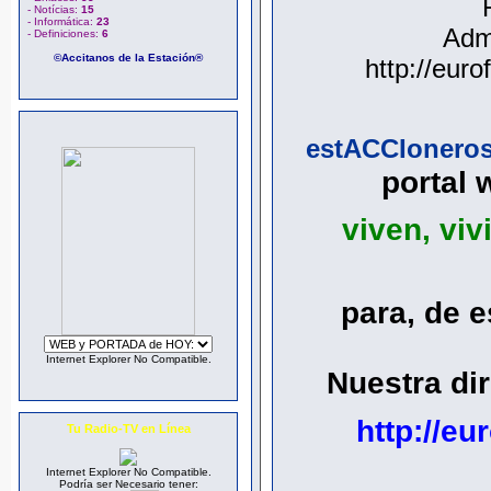
- Notícias:
15
- Informática:
23
Adm
- Definiciones:
6
©Accitanos de la Estación®
http://euro
estACCIoneros 
portal 
viven, viv
para, de e
Internet Explorer No Compatible.
Nuestra dir
http://eu
Tu Radio-TV en Línea
Internet Explorer No Compatible.
Podría ser Necesario tener: