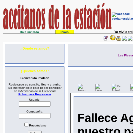
Yo viví o tr
Hola invitado
Inicio
¿Dónde estamos?
Las Fiest
¿Quienes somos?
Bienvenido Invitado
Registrarse es sencillo, libre y gratuito.
Es
Es imprescindible para poder participar
Aviso
Foro
Actual
D
en ©Accitanos de la Estación®
Pulsa para Regístrarte
Usuario:
Contraseña:
Fallece A
Recuérdame
nuestro p