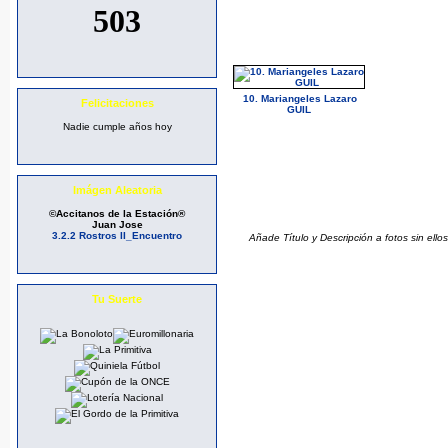
10. Mariangeles Lazaro
Felicitaciones
GUIL
Nadie cumple años hoy
Imágen Aleatoria
©Accitanos de la Estación®
Juan Jose
3.2.2 Rostros II_Encuentro
Añade Título y Descripción a fotos sin el
Tu Suerte
[clicks: 2400]
[clicks: 2239]
[clicks: 3122]
[clicks: 3402]
[clicks: 1893]