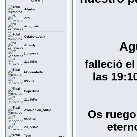
Admins
Acci
Acci_mobi
Colaborador/a
Ag
ASandy
juanpérez
falleció e
21aToPe
Moderador/a
las 19:1
roberto
SuperMod
21aToPe
Os ruego 
Asociacion_ANSA
masimar
etern
As_ANSA
Total