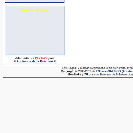
[clicks: 2037]
Nuestros Amigos
[clicks: 2295]
Adaptado por
21aToPe
para
© Accitanos de la Estación ®
Los "Logos" y Marcas Registradas
®
en este Portal Web 
ESTacciONEROS (Accitano
Copyright © 2008-2019
de
Zikula
PostNuke
y
son Sistemas de Software Libre 