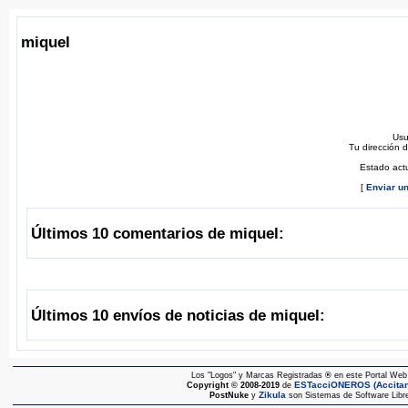
miquel
Usu
Tu dirección 
Estado act
[
Enviar u
Últimos 10 comentarios de miquel:
Últimos 10 envíos de noticias de miquel:
Los "Logos" y Marcas Registradas
®
en este Portal Web 
ESTacciONEROS (Accitano
Copyright © 2008-2019
de
Zikula
PostNuke
y
son Sistemas de Software Libre 