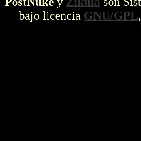
PostNuke
y
Zikula
son Sist
bajo licencia
GNU/GPL