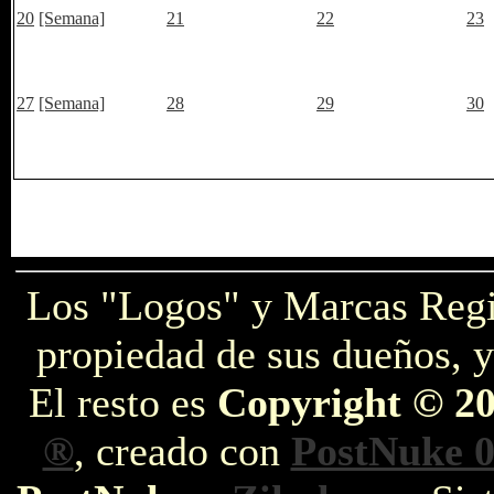
20
[Semana]
21
22
23
27
[Semana]
28
29
30
Los "Logos" y Marcas Reg
propiedad de sus dueños, y
El resto es
Copyright © 2
®
, creado con
PostNuke 0