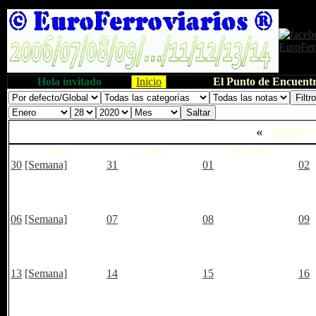
Hola invitado
Inicio
El Punto de Encuentr
«
enero 
Lunes
Martes
Miércoles
30
[Semana]
31
01
02
06
[Semana]
07
08
09
13
[Semana]
14
15
16