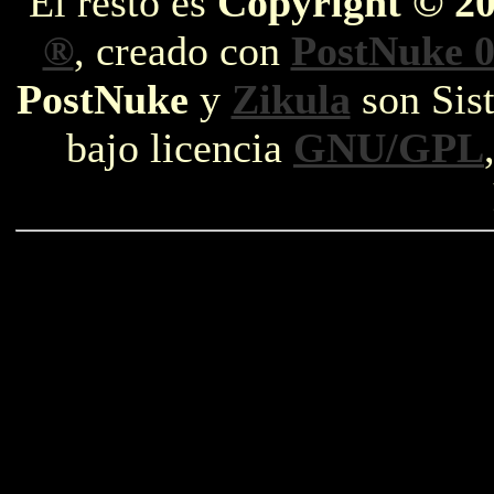
El resto es
Copyright © 2
®
, creado con
PostNuke 0
PostNuke
y
Zikula
son Sist
bajo licencia
GNU/GPL