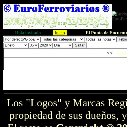
Hola invitado
Inicio
El Punto de Encuentr
<<
lune
Los "Logos" y Marcas Reg
propiedad de sus dueños, y