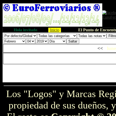
Hola invitado
Inicio
El Punto de Encuentr
<<
lune
Los "Logos" y Marcas Reg
propiedad de sus dueños, y