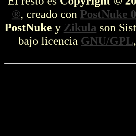
El resto es
Copyright © 2
®
, creado con
PostNuke 0
PostNuke
y
Zikula
son Sist
bajo licencia
GNU/GPL