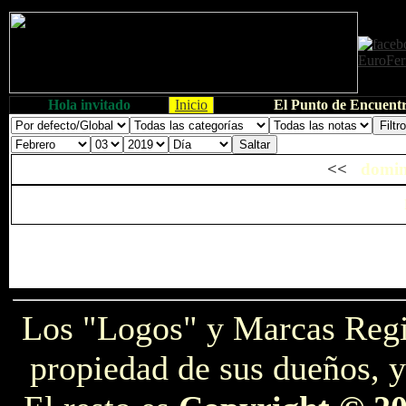
Hola invitado
Inicio
El Punto de Encuentr
<<
domin
Los "Logos" y Marcas Reg
propiedad de sus dueños, y