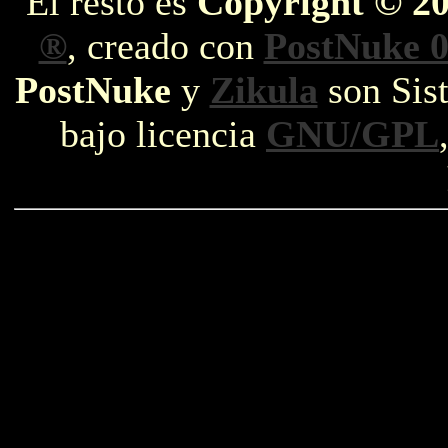
El resto es
Copyright © 2
®
, creado con
PostNuke 0
PostNuke
y
Zikula
son Sist
bajo licencia
GNU/GPL