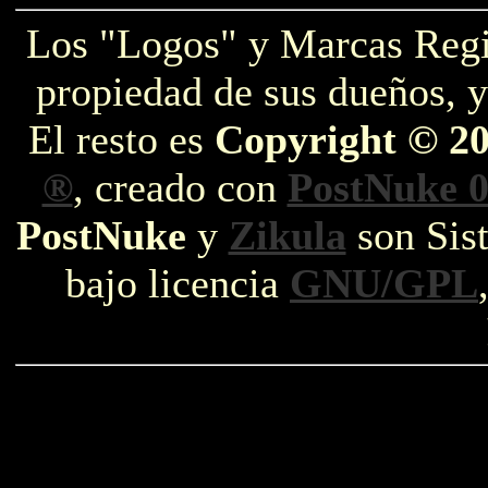
Los "Logos" y Marcas Reg
propiedad de sus dueños, y
El resto es
Copyright © 2
®
, creado con
PostNuke 0
PostNuke
y
Zikula
son Sist
bajo licencia
GNU/GPL