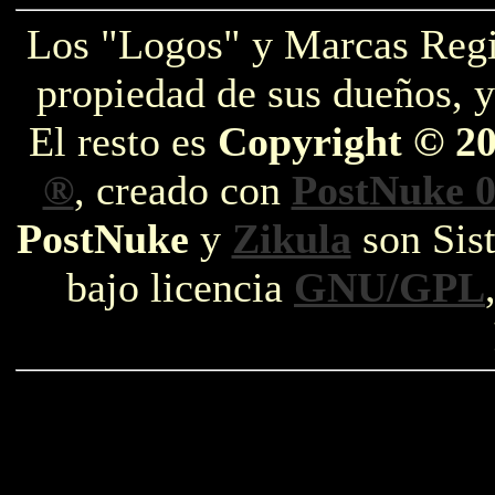
Los "Logos" y Marcas Reg
propiedad de sus dueños, y
El resto es
Copyright © 2
®
, creado con
PostNuke 0
PostNuke
y
Zikula
son Sist
bajo licencia
GNU/GPL