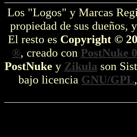
Los "Logos" y Marcas Reg
propiedad de sus dueños, y
El resto es
Copyright © 2
®
, creado con
PostNuke 0
PostNuke
y
Zikula
son Sist
bajo licencia
GNU/GPL