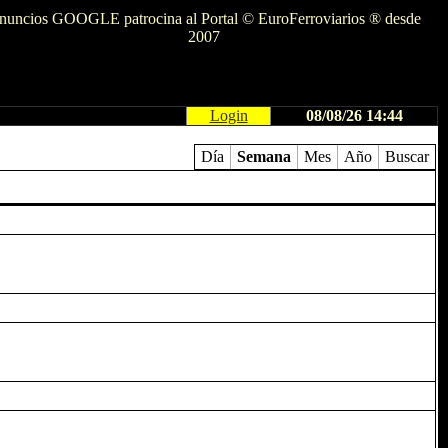
nuncios GOOGLE patrocina al Portal © EuroFerroviarios ® desde
2007
Login
08/08/26 14:44
Día
Semana
Mes
Año
Buscar