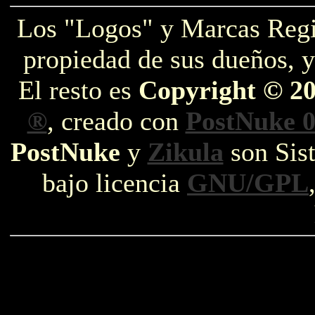
Los "Logos" y Marcas Reg
propiedad de sus dueños, y
El resto es
Copyright © 2
®
, creado con
PostNuke 0
PostNuke
y
Zikula
son Sist
bajo licencia
GNU/GPL