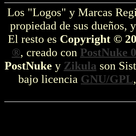
Los "Logos" y Marcas Reg
propiedad de sus dueños, y
El resto es
Copyright © 2
®
, creado con
PostNuke 0
PostNuke
y
Zikula
son Sist
bajo licencia
GNU/GPL