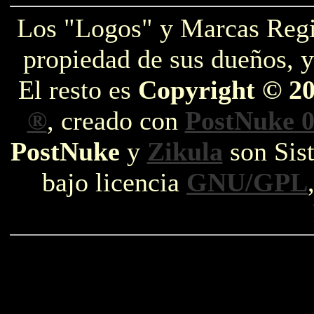
Los "Logos" y Marcas Reg
propiedad de sus dueños, y
El resto es
Copyright © 2
®
, creado con
PostNuke 0
PostNuke
y
Zikula
son Sist
bajo licencia
GNU/GPL