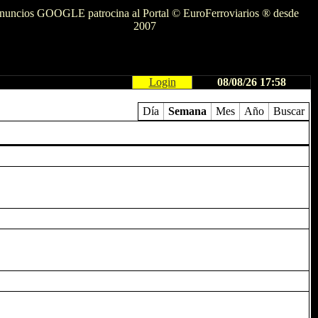
nuncios GOOGLE patrocina al Portal © EuroFerroviarios ® desde
2007
Login
08/08/26 17:58
Día
Semana
Mes
Año
Buscar