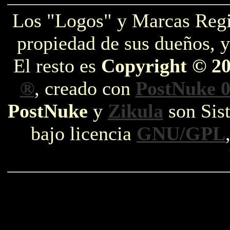
Los "Logos" y Marcas Reg
propiedad de sus dueños, y
El resto es
Copyright © 2
®
, creado con
PostNuke 0
PostNuke
y
Zikula
son Sist
bajo licencia
GNU/GPL