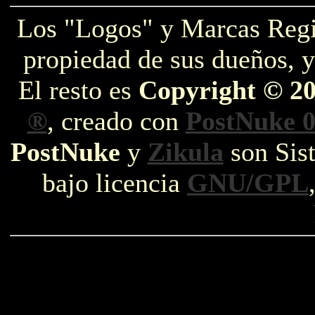
Los "Logos" y Marcas Reg
propiedad de sus dueños, y
El resto es
Copyright © 2
®
, creado con
PostNuke 0
PostNuke
y
Zikula
son Sist
bajo licencia
GNU/GPL