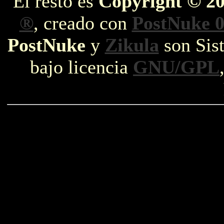
El resto es
Copyright © 2
®
, creado con
PostNuke 0
PostNuke
y
Zikula
son Sist
bajo licencia
GNU/GPL