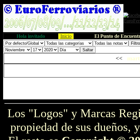
Hola invitado
Inicio
El Punto de Encuentr
<<
mart
Los "Logos" y Marcas Reg
propiedad de sus dueños, y