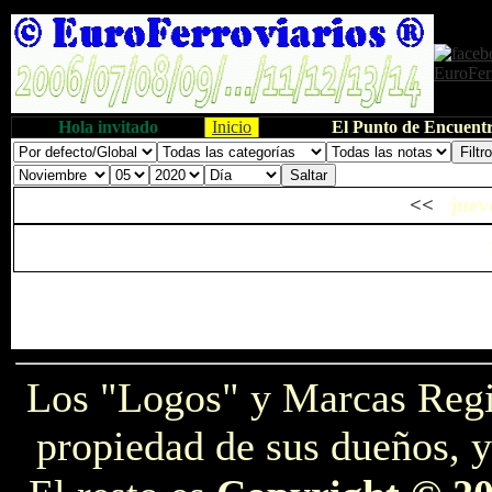
Hola invitado
Inicio
El Punto de Encuentr
<<
juev
Los "Logos" y Marcas Reg
propiedad de sus dueños, y