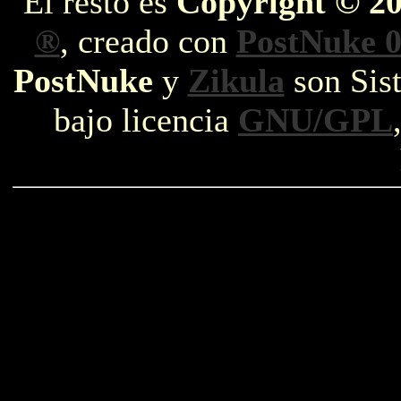
El resto es
Copyright © 2
®
, creado con
PostNuke 0
PostNuke
y
Zikula
son Sist
bajo licencia
GNU/GPL