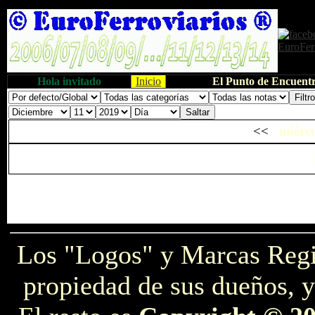
Hola invitado
Inicio
El Punto de Encuentr
<<
miérco
Los "Logos" y Marcas Reg
propiedad de sus dueños, y