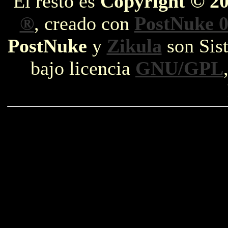
El resto es
Copyright © 2
®
, creado con
PostNuke 0
PostNuke
y
Zikula
son Sist
bajo licencia
GNU/GPL