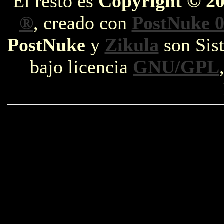
El resto es
Copyright © 2
®
, creado con
PostNuke 0
PostNuke
y
Zikula
son Sist
bajo licencia
GNU/GPL