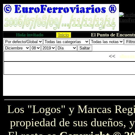
Hola invitado
Inicio
El Punto de Encuentr
<<
domin
Los "Logos" y Marcas Reg
propiedad de sus dueños, y