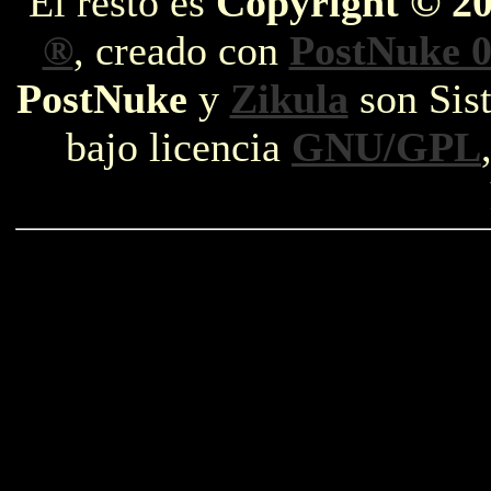
El resto es
Copyright © 2
®
, creado con
PostNuke 0
PostNuke
y
Zikula
son Sist
bajo licencia
GNU/GPL