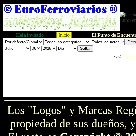
Hola invitado
Inicio
El Punto de Encuentr
<<
lune
Los "Logos" y Marcas Reg
propiedad de sus dueños, y