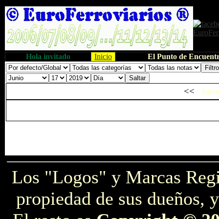
Hola invitado
Inicio
El Punto de Encuentr
<<
lune
Los "Logos" y Marcas Reg
propiedad de sus dueños, y