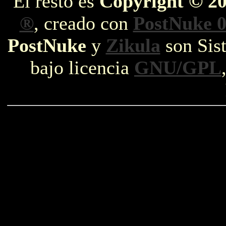
El resto es
Copyright © 2
®
, creado con
PostNuke 0
PostNuke
y
Zikula
son Sist
bajo licencia
GNU/GPL