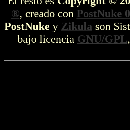
El resto es
Copyright © 2
®
, creado con
PostNuke 0
PostNuke
y
Zikula
son Sist
bajo licencia
GNU/GPL