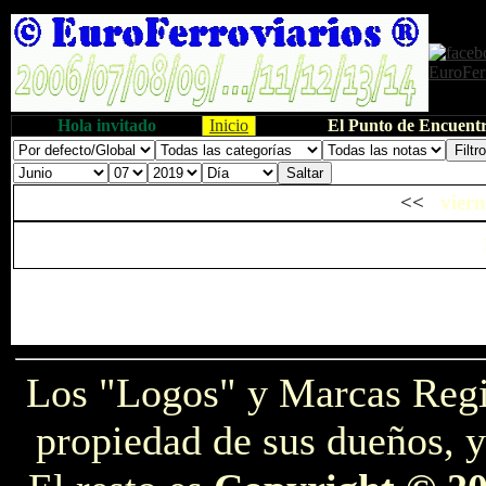
Hola invitado
Inicio
El Punto de Encuentr
<<
viern
Los "Logos" y Marcas Reg
propiedad de sus dueños, y