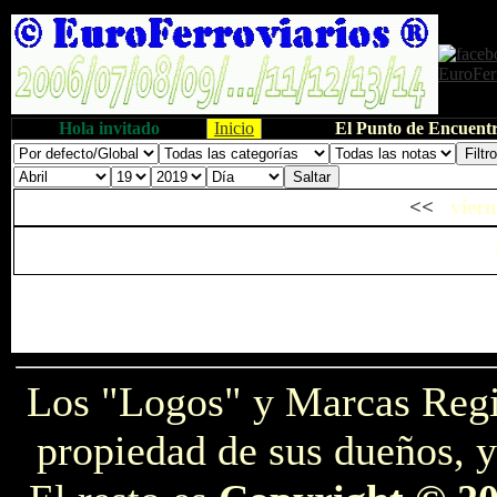
Hola invitado
Inicio
El Punto de Encuentr
<<
viern
Los "Logos" y Marcas Reg
propiedad de sus dueños, y