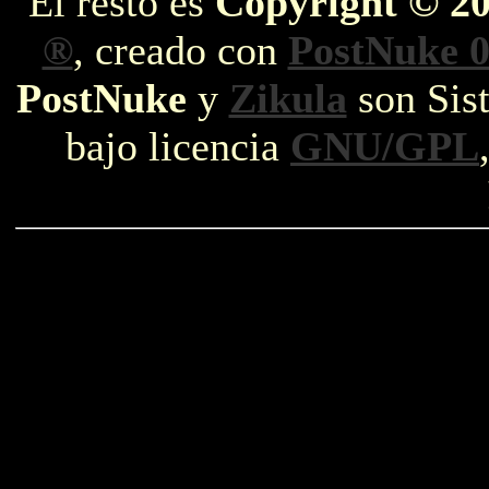
El resto es
Copyright © 2
®
, creado con
PostNuke 0
PostNuke
y
Zikula
son Sist
bajo licencia
GNU/GPL