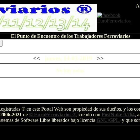
A
El Punto de Encuentro de los Trabajadores Ferroviarios
<<
jueves, 14-03-2019
>>
No hay notas
egistradas
®
en este Portal Web son propiedad de sus dueños, y los com
 2006-2021
de
© EuroFerroviarios ®
, creado con
PostNuke 0.764
, 
stemas de Software Libre liberados bajo licencia
GNU/GPL
, y que so