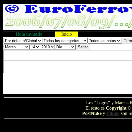
Hola invitado
Inicio
Los "Logos" y Marcas R
El resto es
Copyright ©
PostNuke
y
Zikula
son Si