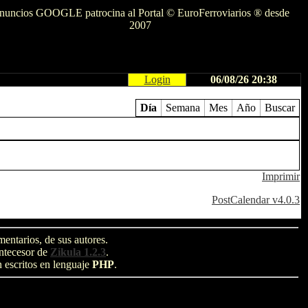
nuncios GOOGLE patrocina al Portal © EuroFerroviarios ® desde
2007
Login
06/08/26 20:38
Día
Semana
Mes
Año
Buscar
Imprimir
PostCalendar v4.0.3
entarios, de sus autores.
antecesor de
Zikula 1.2.3
.
n escritos en lenguaje
PHP
.