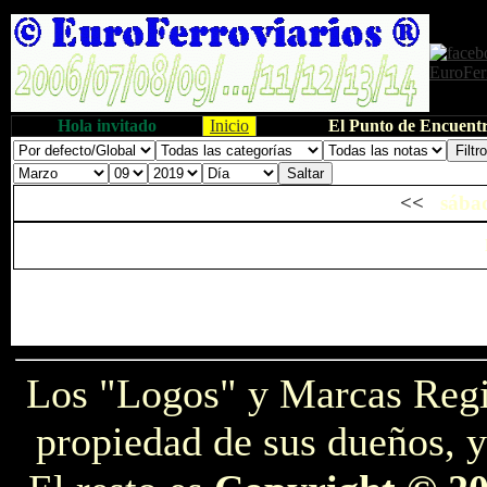
Hola invitado
Inicio
El Punto de Encuentr
<<
sábad
Los "Logos" y Marcas Reg
propiedad de sus dueños, y