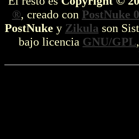
El resto es
Copyright © 2
®
, creado con
PostNuke 0
PostNuke
y
Zikula
son Sist
bajo licencia
GNU/GPL