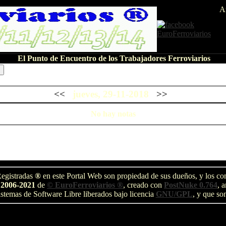
A
El Punto de Encuentro de los Trabajadores Ferroviarios
<<
jueves, 29-11-2018
>>
No hay notas
egistradas
®
en este Portal Web son propiedad de sus dueños, y los com
 2006-2021
de
© EuroFerroviarios ®
, creado con
PostNuke 0.764
, 
stemas de Software Libre liberados bajo licencia
GNU/GPL
, y que so