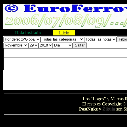
Hola invitado
Inicio
Los "Logos" y Marcas R
El resto es
Copyright ©
PostNuke
y
Zikula
son Si