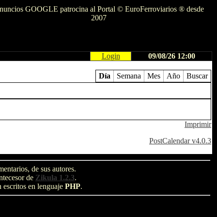
nuncios GOOGLE patrocina al Portal © EuroFerroviarios ® desde
2007
Login
09/08/26 12:00
Día
Semana
Mes
Año
Buscar
Imprimir
PostCalendar v4.0.3
entarios, de sus autores.
antecesor de
Zikula 1.2.3
.
n escritos en lenguaje
PHP
.