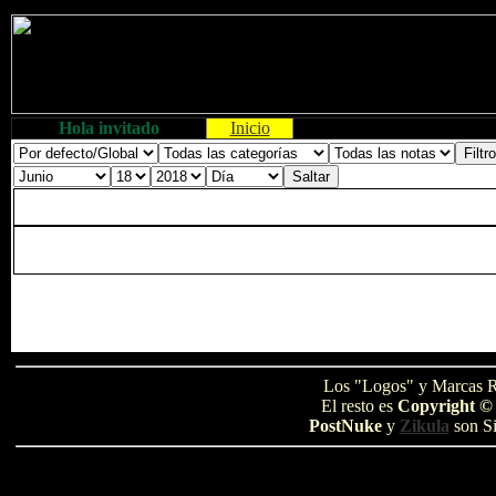
Hola invitado
Inicio
Los "Logos" y Marcas R
El resto es
Copyright ©
PostNuke
y
Zikula
son Si