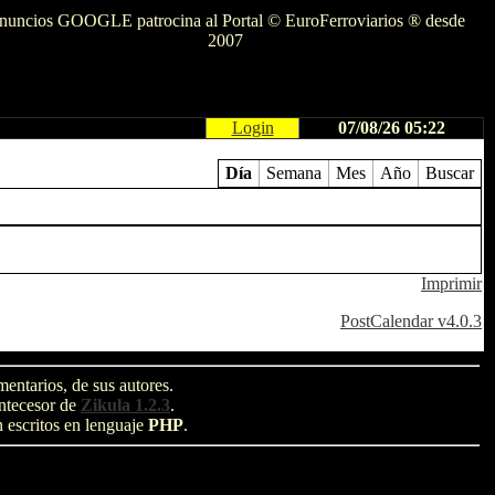
nuncios GOOGLE patrocina al Portal © EuroFerroviarios ® desde
2007
Login
07/08/26 05:22
Día
Semana
Mes
Año
Buscar
Imprimir
PostCalendar v4.0.3
entarios, de sus autores.
antecesor de
Zikula 1.2.3
.
n escritos en lenguaje
PHP
.