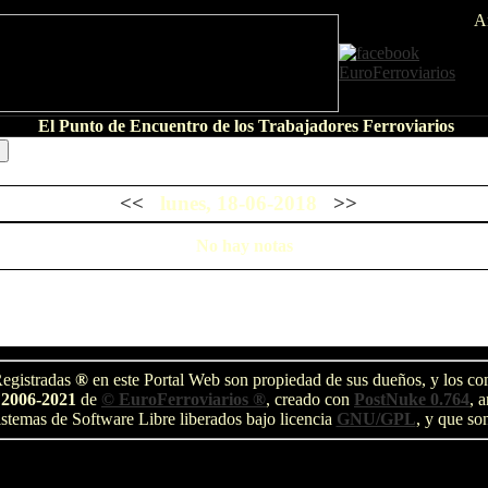
A
El Punto de Encuentro de los Trabajadores Ferroviarios
<<
lunes, 18-06-2018
>>
No hay notas
egistradas
®
en este Portal Web son propiedad de sus dueños, y los com
 2006-2021
de
© EuroFerroviarios ®
, creado con
PostNuke 0.764
, 
stemas de Software Libre liberados bajo licencia
GNU/GPL
, y que so