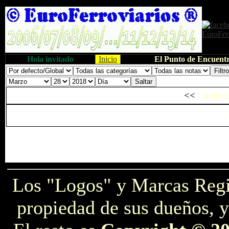
Hola invitado
Inicio
El Punto de Encuentr
<<
miérco
Los "Logos" y Marcas Reg
propiedad de sus dueños, y