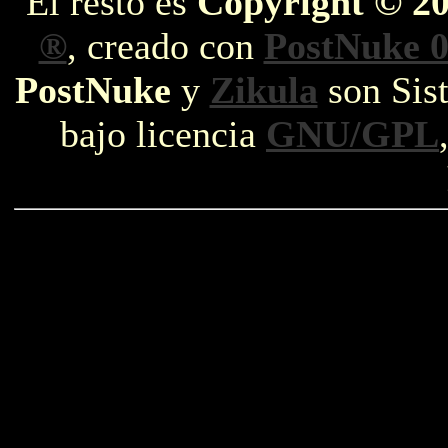
El resto es
Copyright © 2
®
, creado con
PostNuke 0
PostNuke
y
Zikula
son Sist
bajo licencia
GNU/GPL