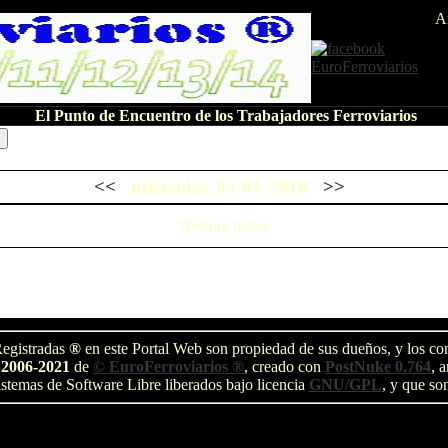
A
El Punto de Encuentro de los Trabajadores Ferroviarios
<<
miércoles, 03-01-2018
>>
No hay notas
egistradas
®
en este Portal Web son propiedad de sus dueños, y los com
 2006-2021
de
© EuroFerroviarios ®
, creado con
PostNuke 0.764
, 
stemas de Software Libre liberados bajo licencia
GNU/GPL
, y que so