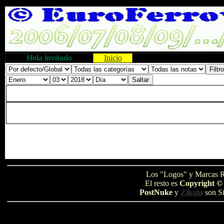
Hola invitado
Inicio
Los "Logos" y Marcas R
El resto es
Copyright ©
PostNuke
y
Zikula
son Si