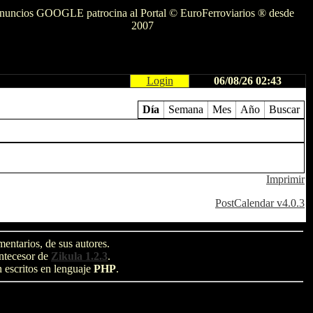
nuncios GOOGLE patrocina al Portal © EuroFerroviarios ® desde
2007
Login
06/08/26 02:43
Día
Semana
Mes
Año
Buscar
Imprimir
PostCalendar v4.0.3
entarios, de sus autores.
antecesor de
Zikula 1.2.3
.
n escritos en lenguaje
PHP
.