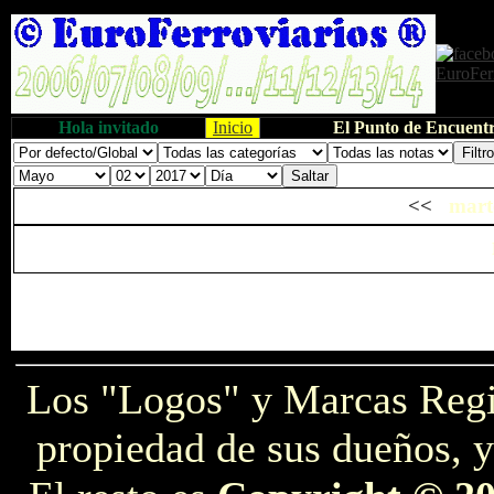
Hola invitado
Inicio
El Punto de Encuentr
<<
marte
Los "Logos" y Marcas Reg
propiedad de sus dueños, y