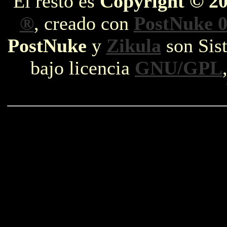
El resto es
Copyright © 2
®
, creado con
PostNuke 0
PostNuke
y
Zikula
son Sist
bajo licencia
GNU/GPL