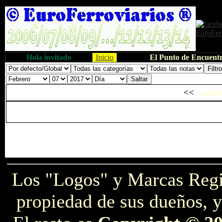
Hola invitado
Inicio
El Punto de Encuentr
<<
marte
Los "Logos" y Marcas Reg
propiedad de sus dueños, y