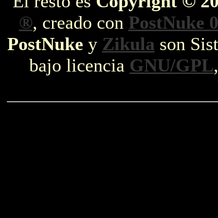
El resto es
Copyright © 2
®
, creado con
PostNuke 0
PostNuke
y
Zikula
son Sist
bajo licencia
GNU/GPL