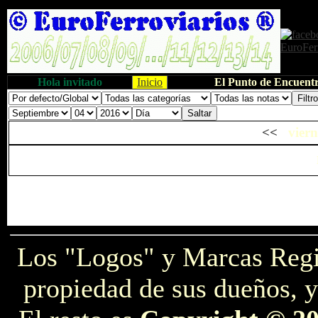
Hola invitado
Inicio
El Punto de Encuentr
<<
viern
Los "Logos" y Marcas Reg
propiedad de sus dueños, y