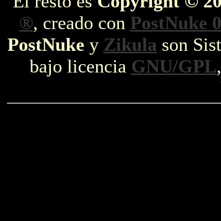
El resto es
Copyright © 2
®
, creado con
PostNuke 0
PostNuke
y
Zikula
son Sist
bajo licencia
GNU/GPL