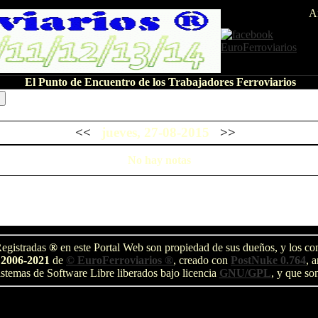
A
El Punto de Encuentro de los Trabajadores Ferroviarios
<<
jueves, 27-08-2015
>>
No hay notas
egistradas
®
en este Portal Web son propiedad de sus dueños, y los com
 2006-2021
de
© EuroFerroviarios ®
, creado con
PostNuke 0.764
, 
stemas de Software Libre liberados bajo licencia
GNU/GPL
, y que so