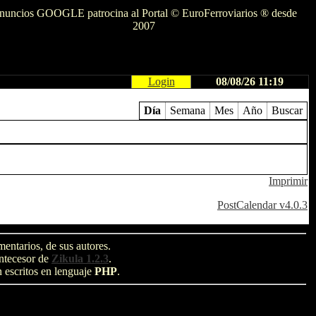
nuncios GOOGLE patrocina al Portal © EuroFerroviarios ® desde
2007
Login
08/08/26 11:19
Día
Semana
Mes
Año
Buscar
Imprimir
PostCalendar v4.0.3
entarios, de sus autores.
antecesor de
Zikula 1.2.3
.
n escritos en lenguaje
PHP
.