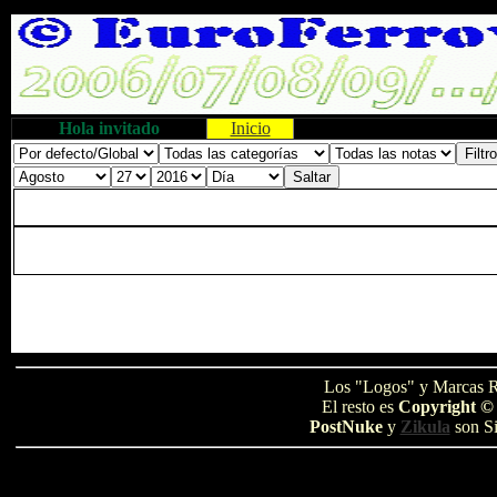
Hola invitado
Inicio
Los "Logos" y Marcas R
El resto es
Copyright ©
PostNuke
y
Zikula
son Si