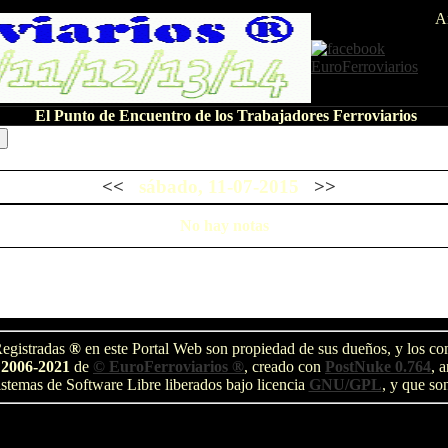
A
El Punto de Encuentro de los Trabajadores Ferroviarios
<<
sábado, 11-07-2015
>>
No hay notas
egistradas
®
en este Portal Web son propiedad de sus dueños, y los com
 2006-2021
de
© EuroFerroviarios ®
, creado con
PostNuke 0.764
, 
stemas de Software Libre liberados bajo licencia
GNU/GPL
, y que so