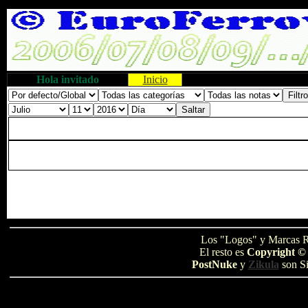
Hola invitado
Inicio
Los "Logos" y Marcas R
El resto es
Copyright ©
PostNuke
y
Zikula
son Si