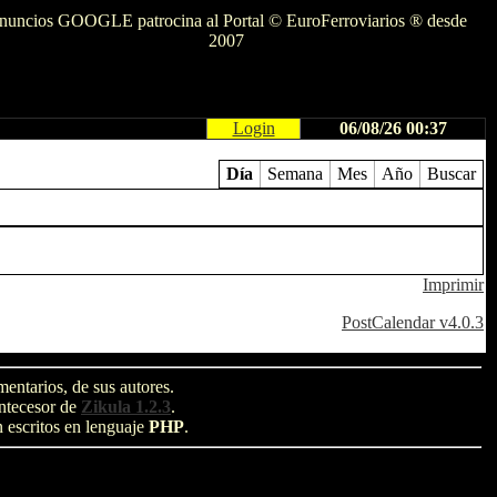
nuncios GOOGLE patrocina al Portal © EuroFerroviarios ® desde
2007
Login
06/08/26 00:37
Día
Semana
Mes
Año
Buscar
Imprimir
PostCalendar v4.0.3
entarios, de sus autores.
antecesor de
Zikula 1.2.3
.
n escritos en lenguaje
PHP
.