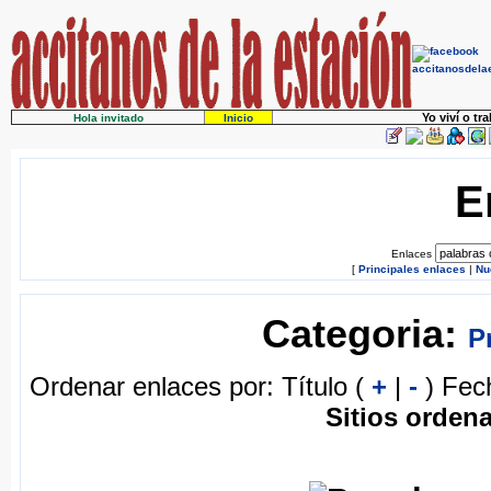
Yo viví o tr
Hola invitado
Inicio
E
Enlaces
[
Principales enlaces
|
Nu
Categoria:
P
Ordenar enlaces por: Título (
+
|
-
) Fec
Sitios ordena