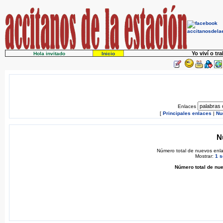
Yo viví o tr
Hola invitado
Inicio
Enlaces
[
Principales enlaces
|
Nu
N
Número total de nuevos enla
Mostrar:
1 
Número total de nue