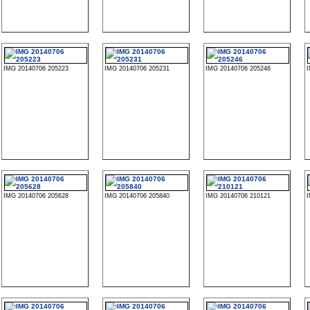
IMG 20140706 205223
IMG 20140706 205231
IMG 20140706 205246
IMG 20140706 205628
IMG 20140706 205840
IMG 20140706 210121