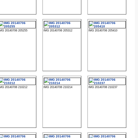
IMG 20140706 205255
IMG 20140706 205312
IMG 20140706 205410
IMG 20140706 210212
IMG 20140706 210214
IMG 20140706 210237