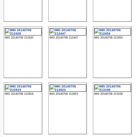
IMG 20140706 212420
IMG 20140706 212447
IMG 20140706 212454
IMG 20140706 212819
IMG 20140706 212823
IMG 20140706 213108