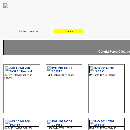
Hola invitado
Inicio
Galería Fotográfica d
IMG 20140706 203222
IMG 20140706 203226
IMG 20140706 203233
Procesi
IMG 20140706 203425
IMG 20140706 203431
IMG 20140706 203439