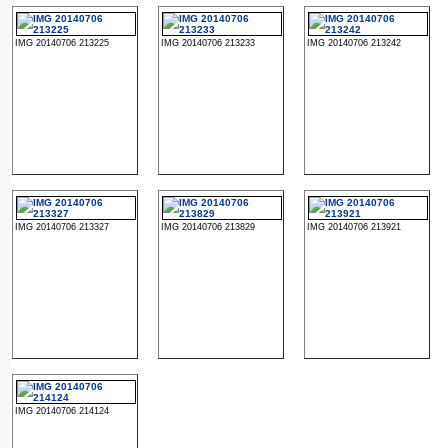
IMG 20140706 213225
IMG 20140706 213233
IMG 20140706 213242
IMG 20140706 213327
IMG 20140706 213829
IMG 20140706 213921
IMG 20140706 214124