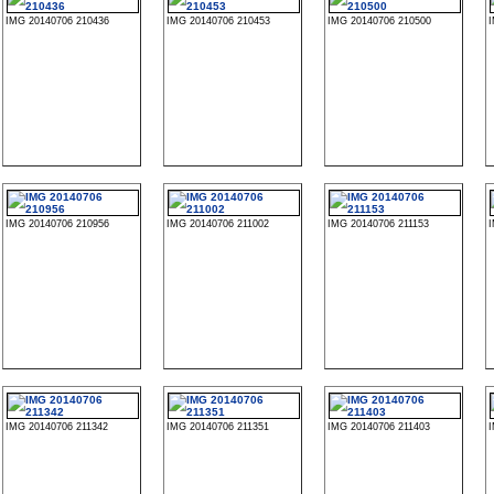
IMG 20140706 210436
IMG 20140706 210453
IMG 20140706 210500
IMG 20140706 210956
IMG 20140706 211002
IMG 20140706 211153
IMG 20140706 211342
IMG 20140706 211351
IMG 20140706 211403