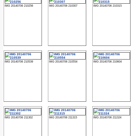
IMG 20140706 210256
IMG 20140706 210307
IMG 20140706 210315
IMG 20140706 210539
IMG 20140706 210554
IMG 20140706 210604
IMG 20140706 211302
IMG 20140706 211315
IMG 20140706 211324