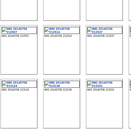
IMG 20140706 212507
IMG 20140706 212514
IMG 20140706 212537
IMG 20140706 213124
IMG 20140706 213138
IMG 20140706 213151