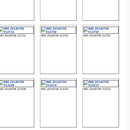
IMG 20140706 212712
IMG 20140706 212732
IMG 20140706 212752
IMG 20140706 213158
IMG 20140706 213210
IMG 20140706 213215