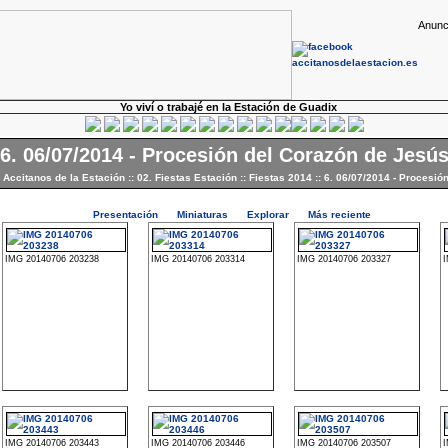
Anunc
Yo viví o trabajé en la Estación de Guadix
6. 06/07/2014 - Procesión del Corazón de Jesú
e Accitanos de la Estación
::
02. Fiestas Estación
::
Fiestas 2014
::
6. 06/07/2014 - Procesió
Presentación
Miniaturas
Explorar
Más reciente
IMG 20140706 203238
IMG 20140706 203314
IMG 20140706 203327
IMG 20140706 203443
IMG 20140706 203446
IMG 20140706 203507