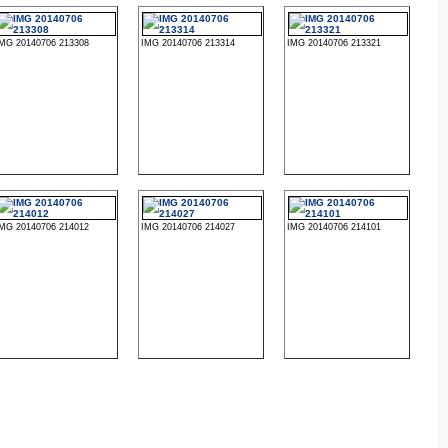
IMG 20140706 213308
IMG 20140706 213314
IMG 20140706 213321
IMG 20140706 214012
IMG 20140706 214027
IMG 20140706 214101