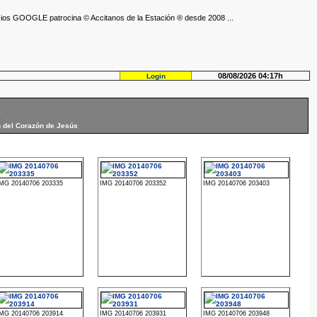
ios GOOGLE patrocina © Accitanos de la Estación ® desde 2008 ...
08/08/2026 04:17h
Login
s
n del Corazón de Jesús
IMG 20140706 203335
IMG 20140706 203352
IMG 20140706 203403
IMG 20140706 203914
IMG 20140706 203931
IMG 20140706 203948