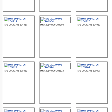
IMG 20140706 204817
IMG 20140706 204904
IMG 20140706 204920
IMG 20140706 205429
IMG 20140706 205524
IMG 20140706 205607