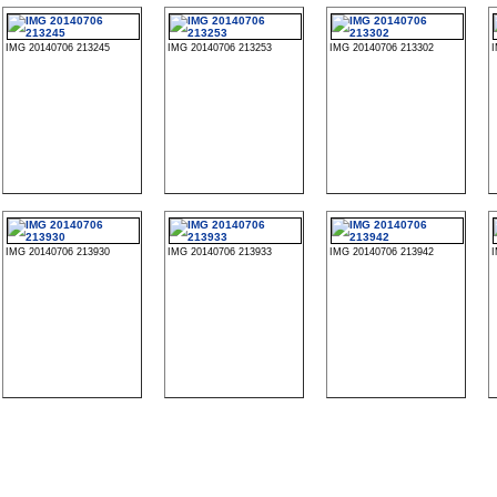
IMG 20140706 213245
IMG 20140706 213253
IMG 20140706 213302
IMG 20140706 213930
IMG 20140706 213933
IMG 20140706 213942