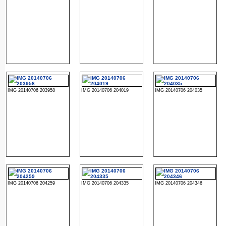
IMG 20140706 203958
IMG 20140706 204019
IMG 20140706 204035
IMG 20140706 204259
IMG 20140706 204335
IMG 20140706 204346