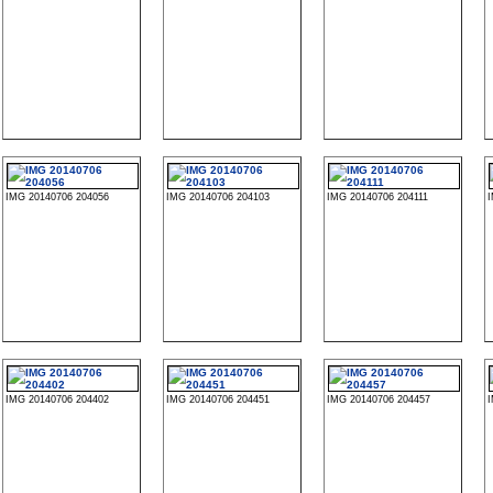
IMG 20140706 204056
IMG 20140706 204103
IMG 20140706 204111
IMG 20140706 204402
IMG 20140706 204451
IMG 20140706 204457