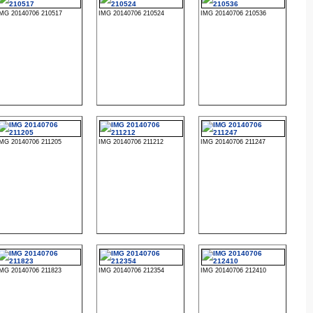
IMG 20140706 210517
IMG 20140706 210524
IMG 20140706 210536
IMG 20140706 211205
IMG 20140706 211212
IMG 20140706 211247
IMG 20140706 211823
IMG 20140706 212354
IMG 20140706 212410