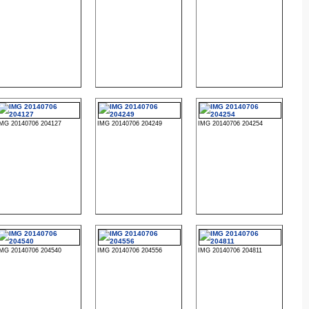
IMG 20140706 204127
IMG 20140706 204249
IMG 20140706 204254
IMG 20140706 204540
IMG 20140706 204556
IMG 20140706 204811